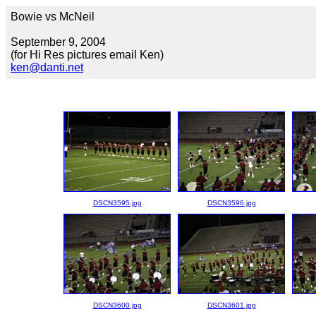
Bowie vs McNeil
September 9, 2004
(for Hi Res pictures email Ken)
ken@danti.net
DSCN3595.jpg
DSCN3596.jpg
DSCN3600.jpg
DSCN3601.jpg