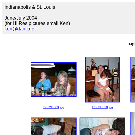
Indianapolis & St. Louis
June/July 2004
(for Hi Res pictures email Ken)
ken@danti.net
pag
DSCN3509.jpg
DSCN3510.jpg