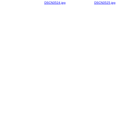
DSCN3524.jpg
DSCN3525.jpg