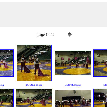
page 1 of 2
jpg
DSCN3334.jpg
DSCN3335.jpg
DS