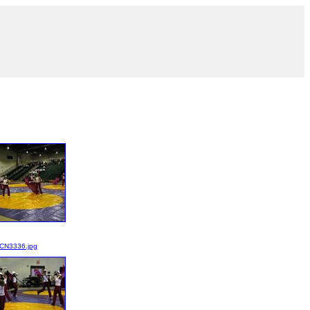
CN3336.jpg