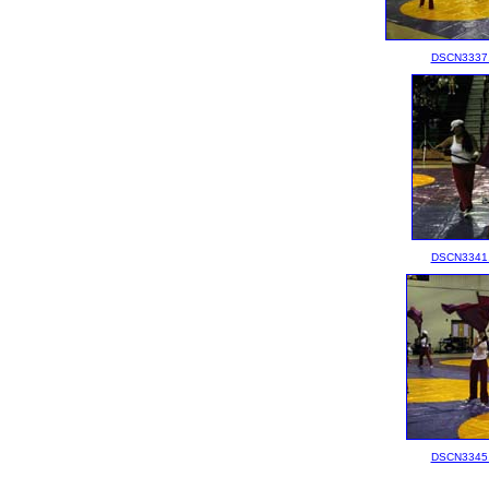
DSCN3337.
DSCN3341.
DSCN3345.